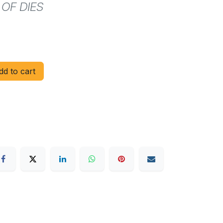
 OF DIES
d to cart