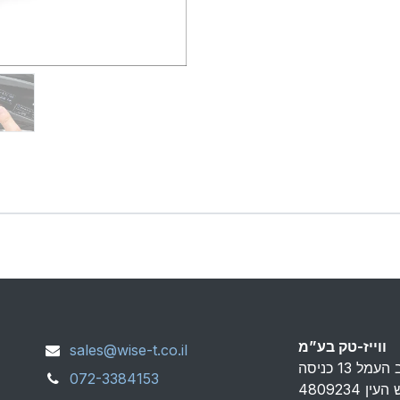
ווייז-טק בע”מ
sales@wise-t.co.il
072-3384153
פארק אפק ראש העין 4809234