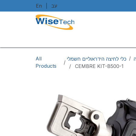
Skip to Content
En
|
עב
Home
Shop
Brands
Art
/
All
ה
כלי לחיצה הידראוליים חשמלי
/
Products
CEMBRE KIT-B500-1